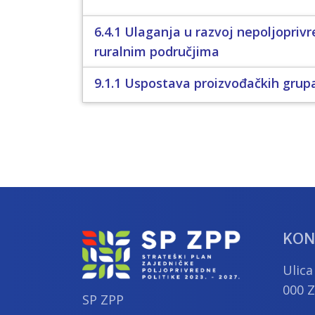
6.4.1 Ulaganja u razvoj nepoljoprivr
ruralnim područjima
9.1.1 Uspostava proizvođačkih grupa
KON
Ulica
000 
SP ZPP