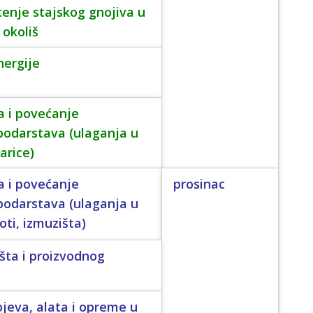
štenje stajskog gnojiva u
 okoliš
nergije
a i povećanje
podarstava (ulaganja u
arice)
a i povećanje
prosinac
podarstava (ulaganja u
ti, izmuzišta)
šta i proizvodnog
ojeva, alata i opreme u