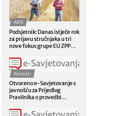
AKIS
Podsjetnik: Danas istječe rok
za prijavu stručnjaka u tri
nove fokus grupe EU ZPP
Mreže
Novosti
Otvoreno e-Savjetovanje s
javnošću za Prijedlog
Pravilnika o provedbi
intervencije 78.a.01. „Krizna
plaćanja poljoprivrednicima