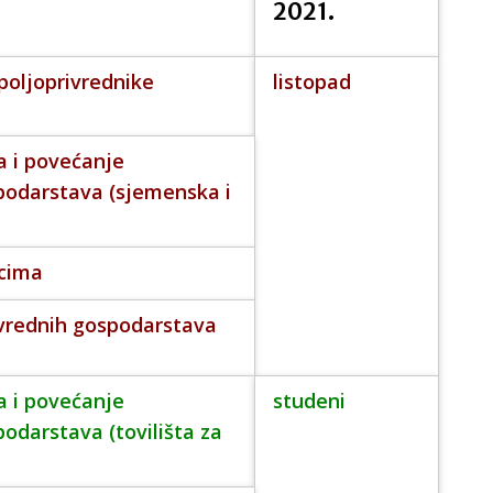
2021.
poljoprivrednike
listopad
a i povećanje
podarstava (sjemenska i
icima
ivrednih gospodarstava
a i povećanje
studeni
odarstava (tovilišta za