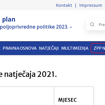
Kontakt
Impressum
i plan
poljoprivredne politike 2023. –
Search
the
pages
E
PRAVNA OSNOVA
NATJEČAJI
MULTIMEDIJA
ZPP 
e natječaja 2021.
MJESEC