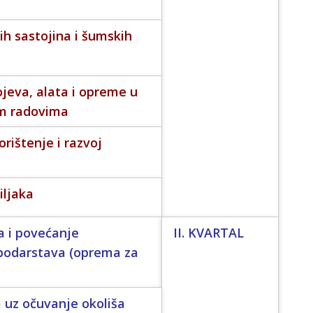
ih sastojina i šumskih
ojeva, alata i opreme u
im radovima
orištenje i razvoj
iljaka
a i povećanje
II. KVARTAL
spodarstava (oprema za
 uz očuvanje okoliša