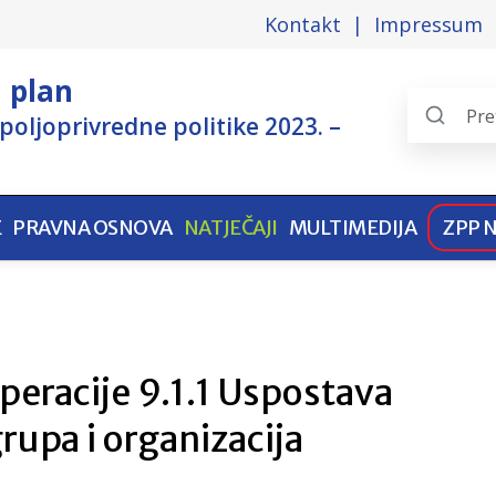
Kontakt
Impressum
i plan
poljoprivredne politike 2023. –
Search
the
pages
E
PRAVNA OSNOVA
NATJEČAJI
MULTIMEDIJA
ZPP 
operacije 9.1.1 Uspostava
rupa i organizacija