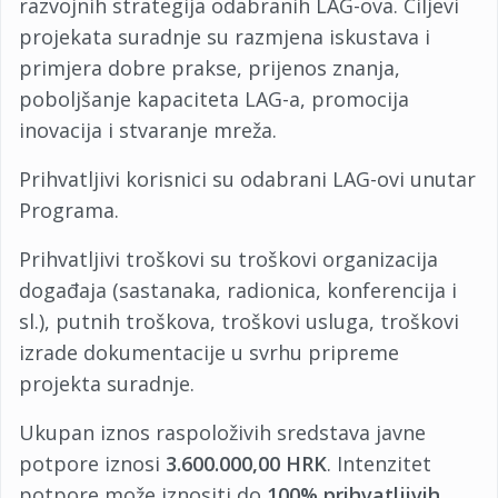
razvojnih strategija odabranih LAG-ova. Ciljevi
projekata suradnje su razmjena iskustava i
primjera dobre prakse, prijenos znanja,
poboljšanje kapaciteta LAG-a, promocija
inovacija i stvaranje mreža.
Prihvatljivi korisnici su odabrani LAG-ovi unutar
Programa.
Prihvatljivi troškovi su troškovi organizacija
događaja (sastanaka, radionica, konferencija i
sl.), putnih troškova, troškovi usluga, troškovi
izrade dokumentacije u svrhu pripreme
projekta suradnje.
Ukupan iznos raspoloživih sredstava javne
potpore iznosi
3.600.000,00 HRK
. Intenzitet
potpore može iznositi do
100% prihvatljivih