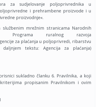
pora za sudjelovanje poljoprivrednika u
poljoprivredne i prehrambene proizvode i u
ivredne proizvodnje«.
na službenim mrežnim stranicama Narodnih
), Programa ruralnog razvoja
gencije za plaćanja u poljoprivredi, ribarstvu
 daljnjem tekstu: Agencija za plaćanja)
I
korisnici sukladno članku 6. Pravilnika, a koji
 kriterijima propisanim Pravilnikom i ovim
I