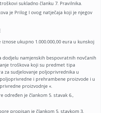
 troškovi sukladno članku 7. Pravilnika.
kova je Prilog I ovog natječaja koji je njegov
E
 iznose ukupno 1.000.000,00 eura u kunskoj
 dodjelu namjenskih bespovratnih novčanih
ranje troškova koji su predmet tipa
ra za sudjelovanje poljoprivrednika u
 poljoprivredne i prehrambene proizvode i u
privredne proizvodnje «.
e određen je člankom 5. stavak 6.,
tpore propisan je člankom 5. stavkom 3.