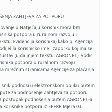
OŠENJA ZAHTJEVA ZA POTPORU
lovanje u Natječaju korisnik mora biti
risnika potpora u ruralnom razvoju i
ekstu: Evidencija korisnika) kako bi Agencija
odijelila korisničko ime i zaporku kojima se
sustav (u daljnjem tekstu: AGRONET). Vodič
risnika potpora u ruralnom razvoju i
na mrežnim stranicama Agencije za plaćanja
risnik podnosi u elektronskom obliku putem
pute za podnošenje Zahtjeva za potporu
u, a postupak podnošenja putem AGRONET-a
za korisnike potpora iz EPFRR Mjera 03