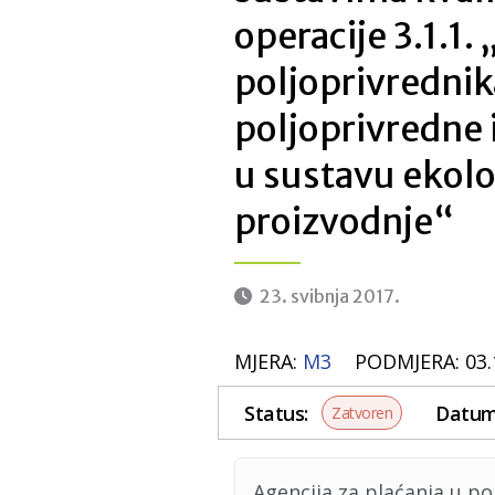
operacije 3.1.1.
poljoprivrednik
poljoprivredne 
u sustavu ekol
proizvodnje“
23. svibnja 2017.
MJERA:
M3
PODMJERA: 03.
Status:
Datum 
Zatvoren
Agencija za plaćanja u po