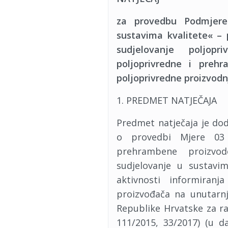
za provedbu Podmjere
sustavima kvalitete« – 
sudjelovanje poljop
poljoprivredne i preh
poljoprivredne proizvodn
1. PREDMET NATJEČAJA
Predmet natječaja je dod
o provedbi Mjere 03 »
prehrambene proizvo
sudjelovanje u sustavi
aktivnosti informiran
proizvođača na unutarnj
Republike Hrvatske za ra
111/2015, 33/2017) (u da