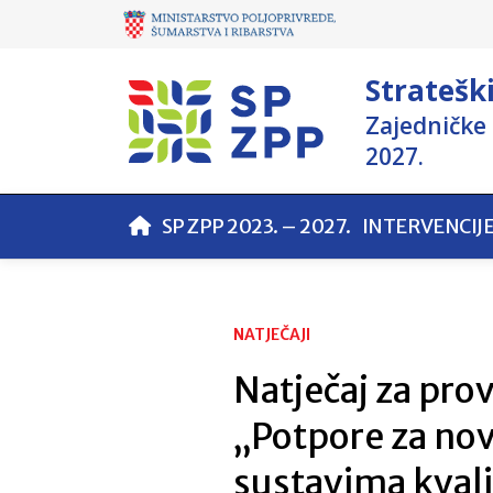
Stratešk
Zajedničke 
2027.
SP ZPP 2023. – 2027.
INTERVENCIJ
NATJEČAJI
Natječaj za pro
„Potpore za nov
sustavima kvali