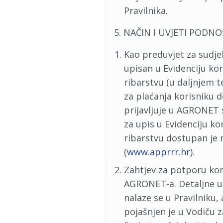
Pravilnika.
5. NAČIN I UVJETI PODN
Kao preduvjet za sudje
upisan u Evidenciju ko
ribarstvu (u daljnjem t
za plaćanja korisniku d
prijavljuje u AGRONET 
za upis u Evidenciju ko
ribarstvu dostupan je 
(
www.apprrr.hr
).
Zahtjev za potporu ko
AGRONET-a. Detaljne u
nalaze se u Pravilnik
pojašnjen je u Vodiču 