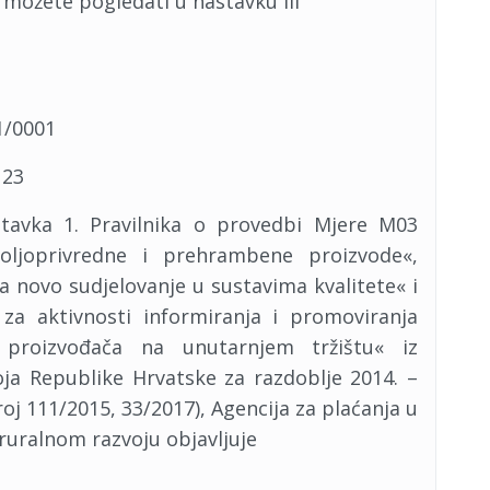
možete pogledati u nastavku ili
1/0001
123
stavka 1. Pravilnika o provedbi Mjere M03
poljoprivredne i prehrambene proizvode«,
a novo sudjelovanje u sustavima kvalitete« i
za aktivnosti informiranja i promoviranja
proizvođača na unutarnjem tržištu« iz
ja Republike Hrvatske za razdoblje 2014. –
oj 111/2015, 33/2017), Agencija za plaćanja u
 ruralnom razvoju objavljuje