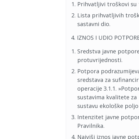
Prihvatljivi troškovi su
Lista prihvatljivih troš
sastavni dio.
4. IZNOS I UDIO POTPOR
Sredstva javne potpore
protuvrijednosti.
Potpora podrazumijeva
sredstava za sufinanci
operacije 3.1.1. »Potpo
sustavima kvalitete za
sustavu ekološke poljo
Intenzitet javne potpor
Pravilnika.
Najviši iznos javne po