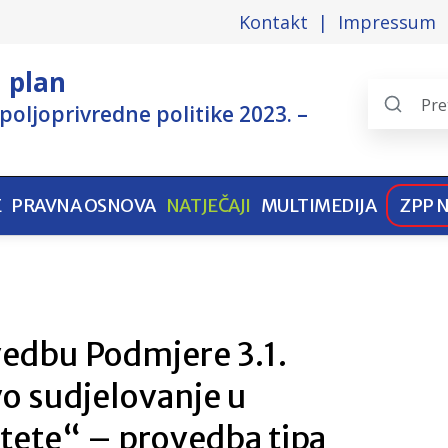
Kontakt
Impressum
i plan
poljoprivredne politike 2023. –
Search
the
pages
E
PRAVNA OSNOVA
NATJEČAJI
MULTIMEDIJA
ZPP 
vedbu Podmjere 3.1.
o sudjelovanje u
tete“ – provedba tipa