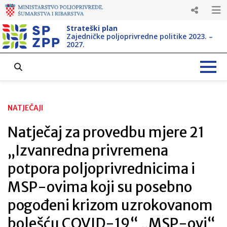
Strateški plan
Zajedničke poljoprivredne politike 2023. –
2027.
NATJEČAJI
Natječaj za provedbu mjere 21
„Izvanredna privremena
potpora poljoprivrednicima i
MSP-ovima koji su posebno
pogođeni krizom uzrokovanom
bolešću COVID-19“ „MSP-ovi“