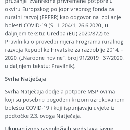
pružanje izvanredne privremene potpore u
okviru Europskog poljoprivrednog fonda za
ruralni razvoj (EPFRR) kao odgovor na izbijanje
bolesti COVID-19 (SL L 204/1, 26.6.2020., u
daljnjem tekstu: Uredba (EU) 2020/872) te
Pravilnika o provedbi mjera Programa ruralnog
razvoja Republike Hrvatske za razdoblje 2014. –
2020. („Narodne novine“, broj 91/2019 i 37/2020,
u daljnjem tekstu: Pravilnik).
Svrha Natječaja
Svrha Natječaja dodjela potpore MSP-ovima
koji su posebno pogođeni krizom uzrokovanom
bolešću COVID-19 i koji ispunjavaju uvjete iz
podtočke 2.3. ovoga Natječaja.
Ukupan iznos raspoloživih sredstava javne