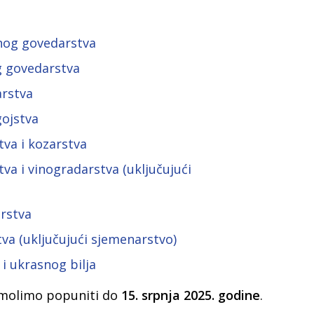
čnog govedarstva
g govedarstva
arstva
gojstva
tva i kozarstva
va i vinogradarstva (uključujući
rstva
tva (uključujući sjemenarstvo)
 i ukrasnog bilja
a molimo popuniti do
15. srpnja 2025. godine
.