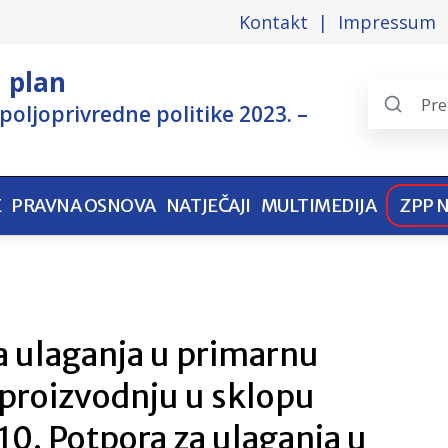
Kontakt
Impressum
i plan
poljoprivredne politike 2023. –
Search
the
pages
E
PRAVNA OSNOVA
NATJEČAJI
MULTIMEDIJA
ZPP 
za ulaganja u primarnu
 proizvodnju u sklopu
10. Potpora za ulaganja u