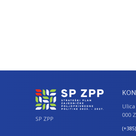
KON
Ulica
000 
SP ZPP
(+385