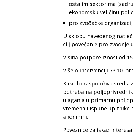
ostalim sektorima (zadru
ekonomsku veličinu polj
proizvođačke organizacij
U sklopu navedenog natječaj
cilj povećanje proizvodnje
Visina potpore iznosi od 15
Više o intervenciji 73.10. pr
Kako bi raspoloživa sredst
potrebama poljoprivrednika
ulaganja u primarnu poljop
vremena i ispune upitnike o
anonimni.
Poveznice za iskaz interes