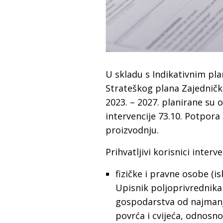
U skladu s Indikativnim pla
Strateškog plana Zajedničk
2023. – 2027. planirane su 
intervencije 73.10. Potpor
proizvodnju.
Prihvatljivi korisnici interve
fizičke i pravne osobe (i
Upisnik poljoprivrednik
gospodarstva od najmanj
povrća i cvijeća, odnosn