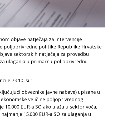
nom objave natječaja za intervencije
e poljoprivredne politike Republike Hrvatske
objave sektorskih natječaja za provedbu
a za ulaganja u primarnu poljoprivrednu
ncije 73.10. su:
sključujući obveznike javne nabave) upisane u
a ekonomske veličine poljoprivrednog
e 10.000 EUR-a SO ako ulažu u sektor voća,
o najmanje 15.000 EUR-a SO za ulaganja u