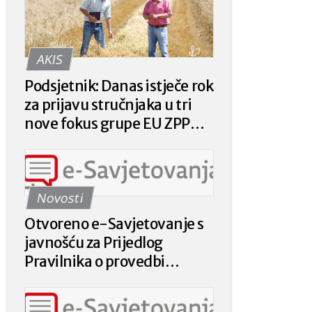
AKIS
Podsjetnik: Danas istječe rok
za prijavu stručnjaka u tri
nove fokus grupe EU ZPP
Mreže
Novosti
Otvoreno e-Savjetovanje s
javnošću za Prijedlog
Pravilnika o provedbi
intervencije 78.a.01. „Krizna
plaćanja poljoprivrednicima