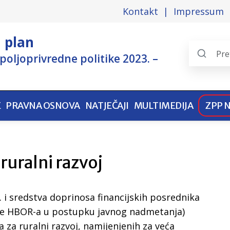
Kontakt
Impressum
i plan
poljoprivredne politike 2023. –
Search
the
pages
E
PRAVNA OSNOVA
NATJEČAJI
MULTIMEDIJA
ZPP 
 ruralni razvoj
. i sredstva doprinosa financijskih posrednika
ne HBOR-a u postupku javnog nadmetanja)
ta za ruralni razvoj, namijenjenih za veća