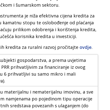
vačkom i šumarskom sektoru.
strumenta je niža efektivna cijena kredita za
jnu kamatnu stopu te oslobođenje od plaćanja
aćuju prilikom odobrenja i korištenja kredita,
češća korisnika kredita u investiciji.
kih kredita za ruralni razvoj pročitajte
ovdje
.
i subjekti gospodarstva, a prema uvjetima
RR prihvatljivim za financiranje iz ovog
 6 prihvatljivi su samo mikro i mali
a).
u materijalnu i nematerijalnu imovinu, a sve
ivim namjenama po pojedinom tipu operacije
rtnih sredstava povezanih s ulaganjem (do