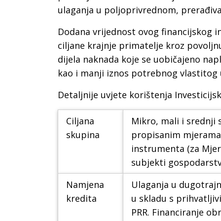
ulaganja u poljoprivrednom, prerađi
Dodana vrijednost ovog financijskog in
ciljane krajnje primatelje kroz povol
dijela naknada koje se uobičajeno napl
kao i manji iznos potrebnog vlastitog u
Detaljnije uvjete korištenja Investicijs
Ciljana
Mikro, mali i srednj
skupina
propisanim mjerama P
instrumenta (za Mjeru
subjekti gospodarstv
Namjena
Ulaganja u dugotrajn
kredita
u skladu s prihvatlj
PRR. Financiranje ob