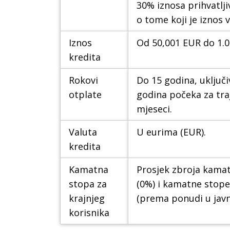
30% iznosa prihvatlji
o tome koji je iznos vi
Iznos
Od 50,001 EUR do 1.
kredita
Rokovi
Do 15 godina, uključ
otplate
godina počeka za tra
mjeseci.
Valuta
U eurima (EUR).
kredita
Kamatna
Prosjek zbroja kama
stopa za
(0%) i kamatne stope
krajnjeg
(prema ponudi u javn
korisnika